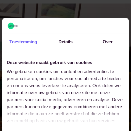
Toestemming
Details
Over
Een traject op
maat
Deze website maakt gebruik van cookies
We gebruiken cookies om content en advertenties te
samenstellen?
personaliseren, om functies voor social media te bieden
en om ons websiteverkeer te analyseren. Ook delen we
informatie over uw gebruik van onze site met onze
Vraag een adviesgesprek aan.
partners voor social media, adverteren en analyse. Deze
partners kunnen deze gegevens combineren met andere
Adviesgesprek
informatie die u aan ze heeft verstrekt of die ze hebben
verzameld op basis van uw gebruik van hun services.