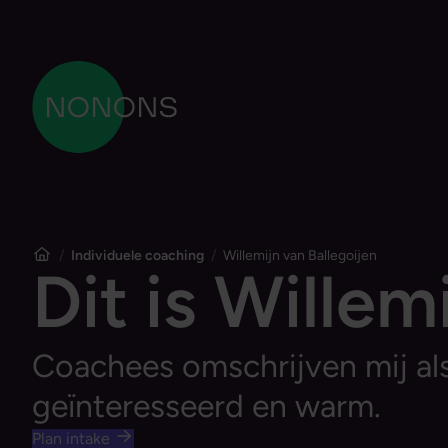
Ga naar content
NONONS
Home
/
Individuele coaching
/
Willemijn van Ballegoijen
Dit is Willem
Coachees omschrijven mij al
geïnteresseerd en warm.
Plan intake