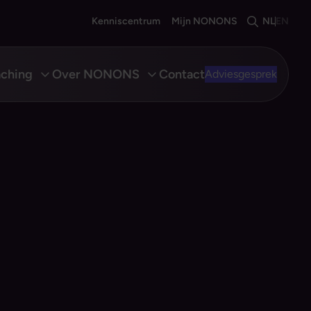
Kenniscentrum
Mijn NONONS
NL
EN
aching
Over NONONS
Contact
Adviesgesprek