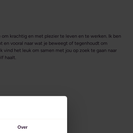
e om krachtig en met plezier te leven en te werken. Ik ben
nt en vooral naar wat je beweegt of tegenhoudt om
Ik vind het leuk om samen met jou op zoek te gaan naar
f haalt.
Over