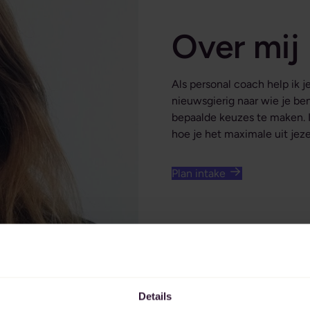
Over mij
Als personal coach help ik j
nieuwsgierig naar wie je be
bepaalde keuzes te maken. 
hoe je het maximale uit jezel
Plan intake
Details