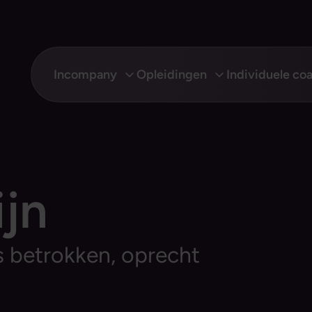
Incompany
Opleidingen
Individuele co
ijn
s betrokken, oprecht