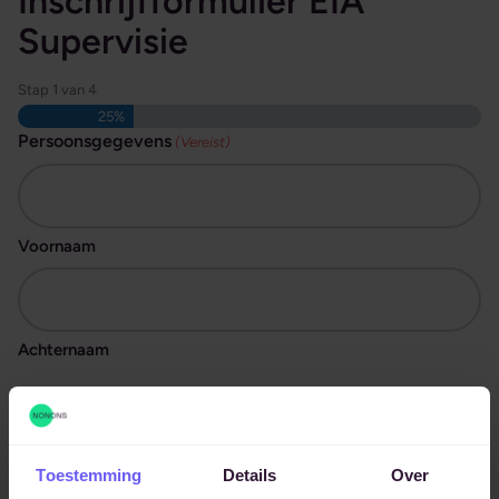
Inschrijfformulier EIA
Supervisie
Stap
1
van
4
25%
Persoonsgegevens
(Vereist)
Voornaam
Achternaam
E-mailadres
Toestemming
Details
Over