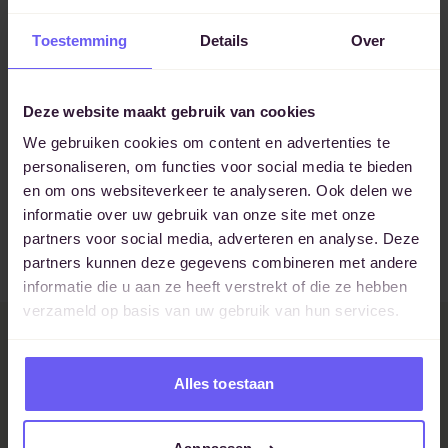
nodig om je hart te durven volgen, nog meer te gaan
‘shinen’ en te durven zeggen wat je het liefst zou willen
Toestemming
Details
Over
zeggen? Ik help mensen graag stappen te zetten in de
richting die ze willen en in beweging te komen. Ik hoor
vaak dat ik goed en zonder oordeel kan luisteren, dat mijn
Deze website maakt gebruik van cookies
‘tough love’ daarbij helpt.
We gebruiken cookies om content en advertenties te
personaliseren, om functies voor social media te bieden
Plan intake
en om ons websiteverkeer te analyseren. Ook delen we
informatie over uw gebruik van onze site met onze
partners voor social media, adverteren en analyse. Deze
partners kunnen deze gegevens combineren met andere
informatie die u aan ze heeft verstrekt of die ze hebben
verzameld op basis van uw gebruik van hun services.
Ervaringen met Myres
Alles toestaan