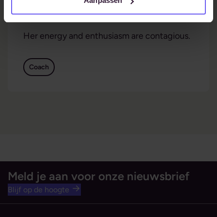
Aanpassen
Coachee over
Myres
Her energy and enthusiasm are contagious.
Coach
Meld je aan voor onze nieuwsbrief
Blijf op de hoogte