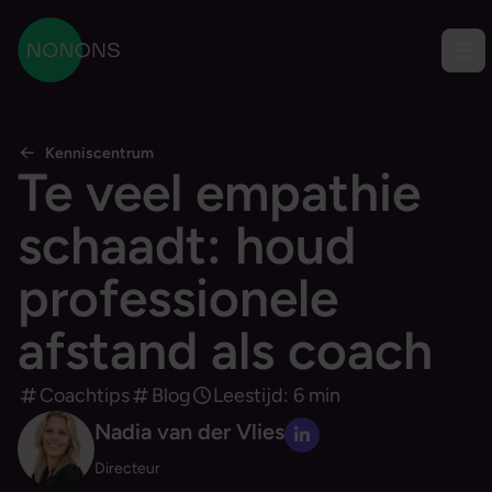
Ga naar content
Men
NONONS
Kenniscentrum
Te veel empathie
schaadt: houd
professionele
afstand als coach
Coachtips
Blog
Leestijd: 6 min
Nadia van der Vlies
LinkedIn profiel
Directeur