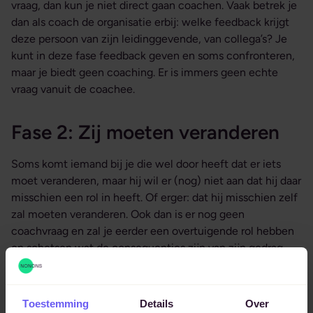
vraag, dan kun je niet direct gaan coachen. Vaak betrek je
dan als coach de organisatie erbij: welke feedback krijgt
deze persoon van zijn leidinggevende, van collega’s? Je
kunt in deze fase feedback geven en soms confronteren,
maar je biedt geen coaching. Er is immers geen echte
vraag vanuit de coachee.
Fase 2: Zij moeten veranderen
Soms komt iemand bij je die wel door heeft dat er iets
moet veranderen, maar hij wil er (nog) niet aan dat hij daar
misschien een rol in heeft. Of erger: dat hij misschien zelf
zal moeten veranderen. Ook dan is er nog geen
coachvraag en zal je eerder een overtuigende rol hebben
en schetsen wat de consequenties zijn van zijn gedrag.
Als er bewustwording komt en een concrete coachvraag,
dan verschuift de coachee naar fase 3 en kun je pas gaan
coachen.
Toestemming
Details
Over