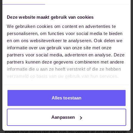
Fase 3: Hoe moet ik veranderen?
Deze website maakt gebruik van cookies
In deze fase kun je iemand goed coachen. Hij is zich
We gebruiken cookies om content en advertenties te
bewust van de gap tussen huidige en gewenste situatie
personaliseren, om functies voor social media te bieden
en wil graag weten hoe hij kan veranderen. Je gaat
en om ons websiteverkeer te analyseren. Ook delen we
coachen op bewustwording, op acceptatie en/of op
informatie over uw gebruik van onze site met onze
vaardigheden om doelen ook echt te bereiken. Je kan
partners voor social media, adverteren en analyse. Deze
iemand helpen inzien wat hij doet wat niet effectief is, je
partners kunnen deze gegevens combineren met andere
kan iemand helpen om andere keuzes te maken. Je helpt
informatie die u aan ze heeft verstrekt of die ze hebben
iemand kortom weer aan regie over zijn (werkende) leven.
verzameld op basis van uw gebruik van hun services.
Fase 4: Ik ben aan het
Alles toestaan
veranderen
Aanpassen
Ook in de vierde fase kun je iemand coachen. De coachee
is al aan het veranderen, is daartoe ook bereid, maar
ervaart hoe lastig dat kan zijn. Hij vervalt af en toe in oude