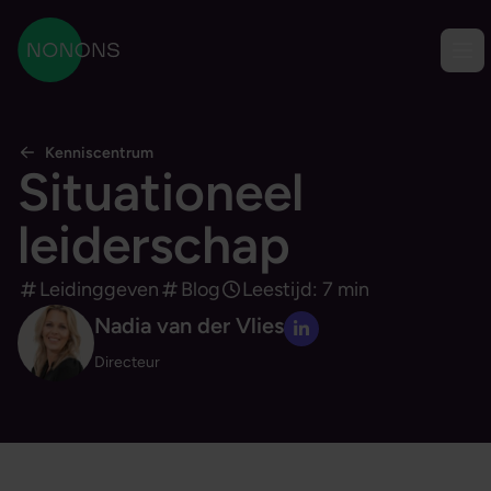
Ga naar content
Men
NONONS
Kenniscentrum
Situationeel
leiderschap
Leidinggeven
Blog
Leestijd: 7 min
Nadia van der Vlies
LinkedIn profiel
Directeur