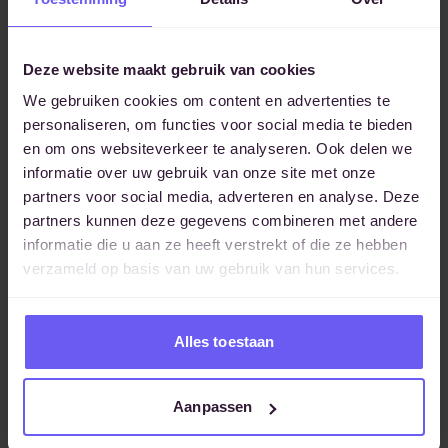
waar hij mee worstelt en je coacht hem waar nodig. Je
richt je niet op de taak, maar op de mens.
Deze website maakt gebruik van cookies
Valkuil: De valkuil in deze fase is het risico van overmatig
We gebruiken cookies om content en advertenties te
psychologiseren of vragen stellen met de intentie iets te
personaliseren, om functies voor social media te bieden
willen mededelen, wat de helderheid en effectiviteit van
en om ons websiteverkeer te analyseren. Ook delen we
de communicatie kan verminderen (mol).
informatie over uw gebruik van onze site met onze
partners voor social media, adverteren en analyse. Deze
Leiderschapsstijl 4: delegeren
partners kunnen deze gegevens combineren met andere
informatie die u aan ze heeft verstrekt of die ze hebben
Uiteindelijk is het laatste kwadrant van het situationeel
verzameld op basis van uw gebruik van hun services.
leiderschapsmodel (M4) “delegeren” (S4). Pieter kan
gewoon zelf zijn werk doen en durft zijn taak uit te
voeren. Je geeft geen sturing en weinig of geen
Alles toestaan
ondersteuning. Deze stijl is niet taakgericht, maar ook niet
mensgericht. Voor veel leidinggevenden lijkt deze situatie
Aanpassen
ideaal, maar er is ook een valkuil aan verbonden.