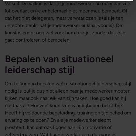
Valkuil: De valkuil is dat je je medewerker nu maar aan zijn
lot overlaat en je er helemaal niet meer mee bemoeit. Of
dat het niet delegeren, maar verwaarlozen is (als je ten
onrechte denkt dat je medewerker er klaar voor is). De
kunst is om er nog wel voor hem te zijn, zonder dat je je
gaat controleren of bemoeien.
Bepalen van situationeel
leiderschap stijl
Om te kunnen bepalen welke situationeel leiderschapsstijl
nodig is, zul je dus niet alleen naar je medewerker moeten
kijken maar ook naar elk van zijn taken. Hoe goed kan hij
die taak al? Hoeveel kennis en vaardigheden heeft hij?
Heeft hij voldoende begeleiding, training en tijd gehad om
ervaring op te doen? En als je medewerker slecht
presteert, kan dat ook liggen aan zijn motivatie of
zelfvertrouwen. Wat handig werkt is om dus voor je