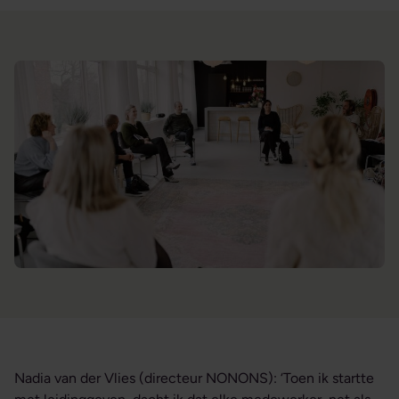
Nadia van der Vlies (directeur NONONS): ‘Toen ik startte