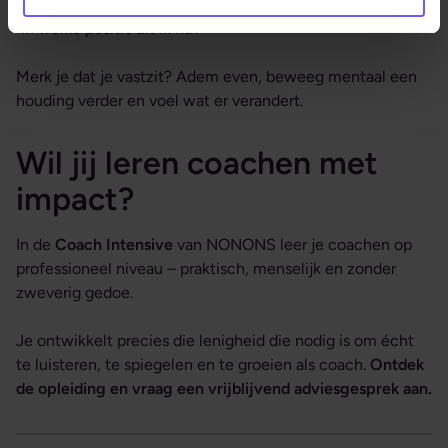
“In welke positie zit ik nu?”
Merk je dat je vastzit? Adem even, beweeg mentaal een
houding verder en voel wat er verandert.
Wil jij leren coachen met
impact?
In de
Coach Intensive
van NONONS leer je coachen op
professioneel niveau – praktisch, menselijk en zonder
zweverig gedoe.
Je ontwikkelt precies die lenigheid die nodig is om écht
te luisteren, te spiegelen en te groeien als coach.
Ontdek
de opleiding en vraag een vrijblijvend adviesgesprek aan.