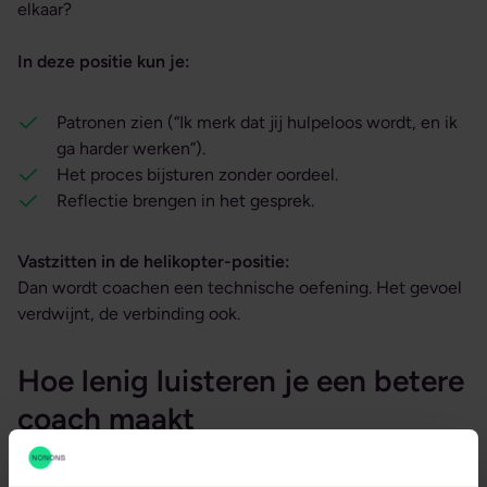
elkaar?
In deze positie kun je:
Patronen zien (“Ik merk dat jij hulpeloos wordt, en ik
ga harder werken”).
Het proces bijsturen zonder oordeel.
Reflectie brengen in het gesprek.
Vastzitten in de helikopter-positie:
Dan wordt coachen een technische oefening. Het gevoel
verdwijnt, de verbinding ook.
Hoe lenig luisteren je een betere
coach maakt
Goede coaches luisteren niet alleen met hun oren, maar