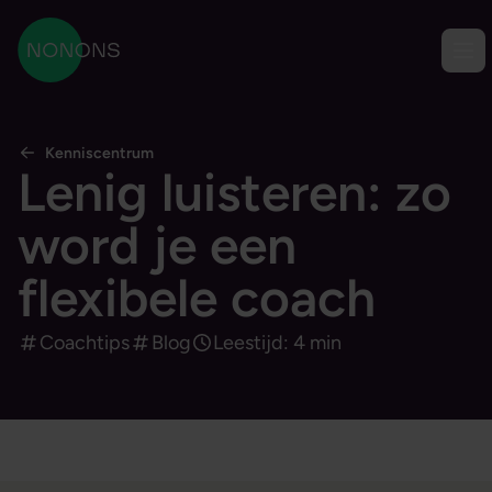
Ga naar content
Men
NONONS
Kenniscentrum
Lenig luisteren: zo
word je een
flexibele coach
Coachtips
Blog
Leestijd: 4 min