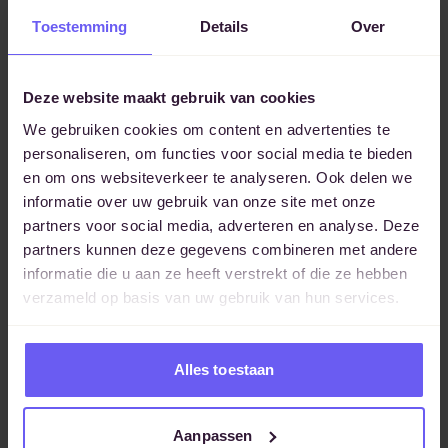
met hun hele lijf. Ze schakelen bewust tussen gevoel,
Toestemming
Details
Over
empathie en overzicht.
Lenig luisteren helpt je:
Deze website maakt gebruik van cookies
echt contact
te maken met je coachee,
We gebruiken cookies om content en advertenties te
te confronteren
zonder hard te worden,
personaliseren, om functies voor social media te bieden
meer rust en zelfvertrouwen
te ervaren in
en om ons websiteverkeer te analyseren. Ook delen we
gesprekken.
informatie over uw gebruik van onze site met onze
partners voor social media, adverteren en analyse. Deze
Zoals yoga je lichaam sterker maakt, maakt lenig luisteren
partners kunnen deze gegevens combineren met andere
je coachhouding flexibeler.
informatie die u aan ze heeft verstrekt of die ze hebben
verzameld op basis van uw gebruik van hun services.
Aan de slag: oefen met lenig
luisteren
Alles toestaan
Tijdens coachgesprekken kun je jezelf af en toe de vraag
stellen:
Aanpassen